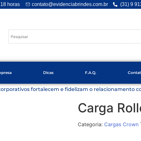
 18 horas
contato@evidenciabrindes.com.br
(31) 9 9
Desde 1.994
e 
presa
Dicas
F.A.Q.
Conta
corporativos fortalecem e fidelizam o relacionamento 
Carga Roll
Categoria:
Cargas Crown