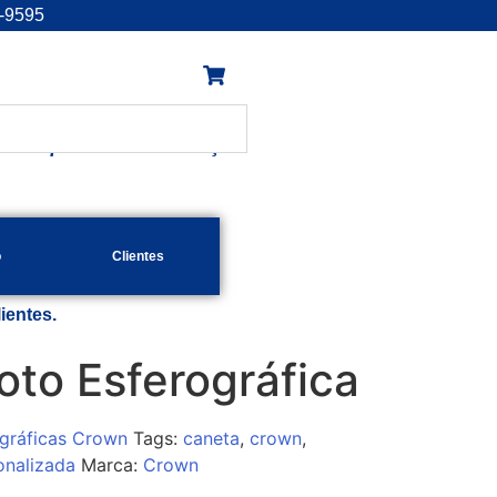
1-9595
4
e enquanto existir emoção!
o
Clientes
lientes.
oto Esferográfica
gráficas Crown
Tags:
caneta
,
crown
,
onalizada
Marca:
Crown