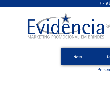
9 
Home
E
Presen