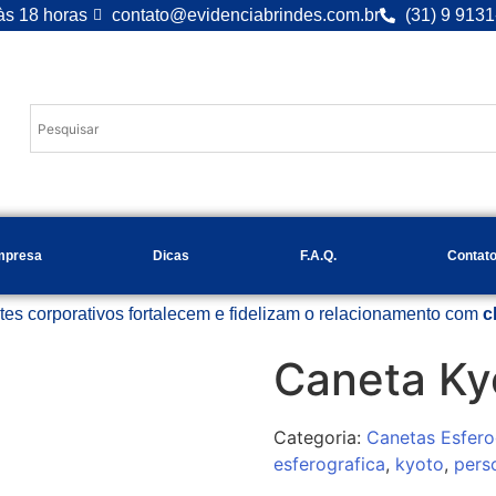
às 18 horas
contato@evidenciabrindes.com.br
(31) 9 913
Desde 1.99
mpresa
Dicas
F.A.Q.
Contat
tes corporativos fortalecem e fidelizam o relacionamento com
c
Caneta Ky
Categoria:
Canetas Esfero
esferografica
,
kyoto
,
pers