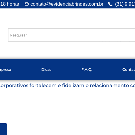
 18 horas
contato@evidenciabrindes.com.br
(31) 9 9
Desde 1.994
e 
presa
Dicas
F.A.Q.
Conta
corporativos fortalecem e fidelizam o relacionamento 