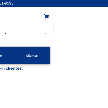
131-9595
enquanto existir emoção!
to
Clientes
com
clientes.