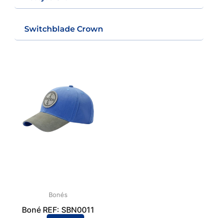
Switchblade Crown
Bonés
Boné REF: SBN0011