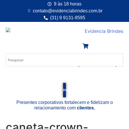
9 às 18 horas
contato@evidenciabrindes.com.br
(31) 9 9131-9595
Desde 1.994
e enquanto existir emoção!
Home
Empresa
Dicas
F.A.Q.
Contato
Clien
Presentes corporativos fortalecem e fidelizam o
relacionamento com
clientes.
caneta-crown-