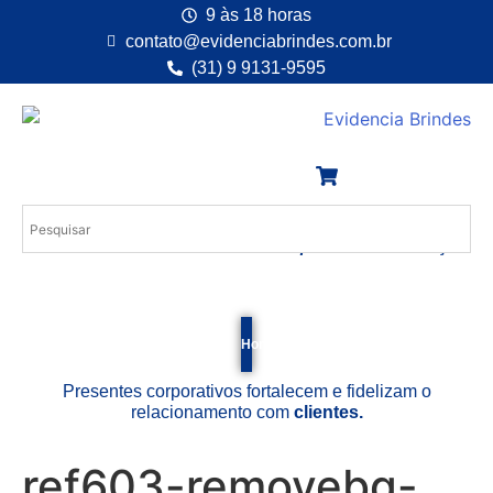
9 às 18 horas
contato@evidenciabrindes.com.br
(31) 9 9131-9595
Desde 1.994
e enquanto existir emoção!
Home
Empresa
Dicas
F.A.Q.
Contato
Clien
Presentes corporativos fortalecem e fidelizam o
relacionamento com
clientes.
ref603-removebg-