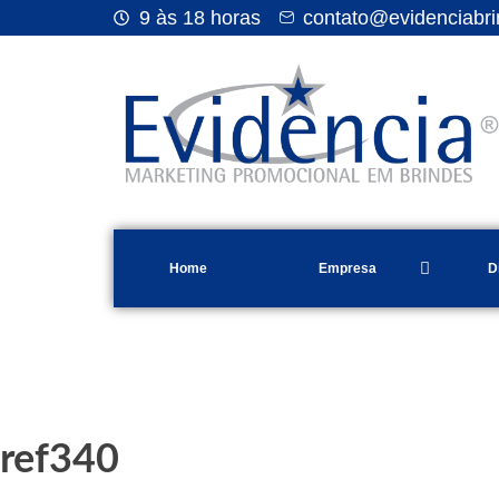
9 às 18 horas
contato@evidenciabri
Home
Empresa
D
ref340