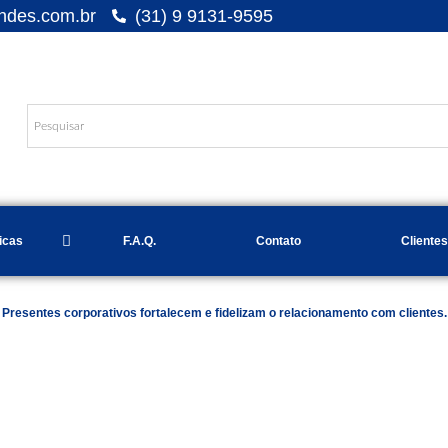
ndes.com.br
(31) 9 9131-9595
Desde 1.9
icas
F.A.Q.
Contato
Clientes
Presentes corporativos fortalecem e fidelizam o relacionamento com
clientes.